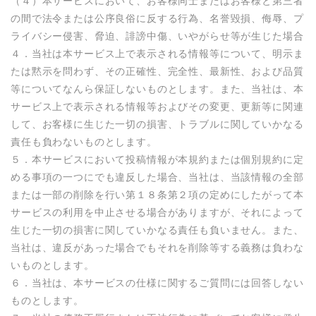
（４）本サービスにおいて、お客様同士またはお客様と第三者
の間で法令または公序良俗に反する行為、名誉毀損、侮辱、プ
ライバシー侵害、脅迫、誹謗中傷、いやがらせ等が生じた場合

４．当社は本サービス上で表示される情報等について、明示ま
たは黙示を問わず、その正確性、完全性、最新性、および品質
等についてなんら保証しないものとします。また、当社は、本
サービス上で表示される情報等およびその変更、更新等に関連
して、お客様に生じた一切の損害、トラブルに関していかなる
責任も負わないものとします。

５．本サービスにおいて投稿情報が本規約または個別規約に定
める事項の一つにでも違反した場合、当社は、当該情報の全部
または一部の削除を行い第１８条第２項の定めにしたがって本
サービスの利用を中止させる場合がありますが、それによって
生じた一切の損害に関していかなる責任も負いません。また、
当社は、違反があった場合でもそれを削除等する義務は負わな
いものとします。

６．当社は、本サービスの仕様に関するご質問には回答しない
ものとします。
