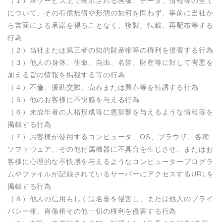
（１）本サービス上で表示される画像、データ、情報等の全て
について、その有償無償や形態の如何を問わず、事前に当社か
ら書面による承諾を得ることなく、複製、転載、再配布等する
行為

（２）当社または第三者の知的財産権等の権利を侵害する行為

（３）他人の身体、生命、自由、名誉、財産等に対して害悪を
加える旨の情報を掲載する等の行為

（４）不倫、援助交際、売春または買春等を勧誘する行為

（５）他のお客様に不快感を与える行為

（６）未成年者の人格形成等に悪影響を与えるような情報等を
掲載する行為

（７）お客様が使用するコンピュータ、OS、ブラウザ、各種
ソフトウェア、その他付属機器に不具合を生じさせ、またはお
客様に心理的な不快感を与えるようなコンピュータープログラ
ムやファイルが記録されているサーバーにアクセスするURLを
掲載する行為

（８）他人の信用もしくは名誉を侵害し、または他人のプライ
バシー権、肖像権その他一切の権利を侵害する行為
