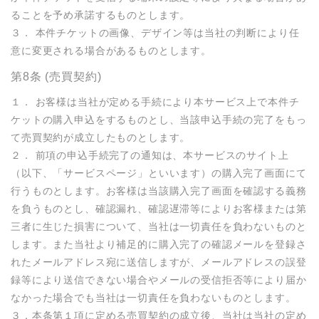
ることを予め承諾するものとします。

３． 本件チケットの画像、デザイン等は当社の判断により任
意に変更される場合があるものとします。
第8条 (売買契約)
１． お客様は当社が定める手続により本サービス上で本件チ
ケットの購入申込をするものとし、当該申込手続の完了をもっ
て売買契約が成立したものとします。

２． 前項の申込手続完了の通知は、本サービスのサイト上
（以下、「サービスページ」といいます）の購入完了画面にて
行うものとします。お客様は当該購入完了画面を確認する義務
を負うものとし、確認漏れ、確認遅滞等によりお客様または第
三者に生じた損害について、当社は一切責任を負わないものと
します。また当社より補足的に購入完了の確認メールを登録さ
れたメールアドレス宛に送信しますが、メールアドレスの誤登
録等により送信できない場合やメールの受信拒否等により届か
なかった場合でも当社は一切責任を負わないものとします。

３．本条第１項に定める売買契約の成立後、当社は当社の定め