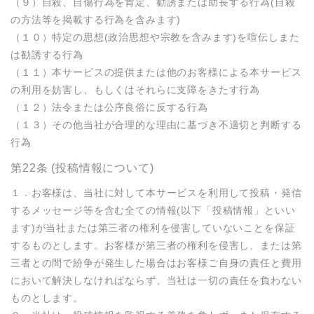
（９）自殺、自傷行為を肯定、勧誘または助長する行為(自殺
の方法等を掲載する行為を含みます)

（１０）特定の思想(政治思想や宗教を含みます)を喧伝しまた
は勧誘する行為

（１１）本サービスの提供または他のお客様による本サービス
の利用を妨害し、もしくはそれらに支障をきたす行為

（１２）法令または公序良俗に反する行為

（１３）その他当社が合理的な理由に基づき不適切と判断する
行為
第22条 (投稿情報について)
１．お客様は、当社に対して本サービスを利用して投稿・発信
するメッセージ等を含む全ての情報(以下「投稿情報」といい
ます)が当社または第三者の権利を侵害していないことを保証
するものとします。お客様が第三者の権利を侵害し、または第
三者との間で紛争が発生した場合はお客様ご自身の責任と費用
において解決しなければならず、当社は一切の責任を負わない
ものとします。
