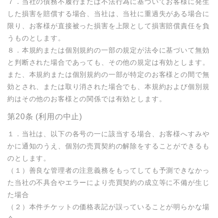
７．当社の債務不履行または不法行為に基づいてお客様に発生
した損害を賠償する場合、当社は、当社に重過失がある場合に
限り、お客様が直接被った損害を上限として損害賠償責任を負
うものとします。

８．本規約または個別規約の一部の規定が法令に基づいて無効
と判断された場合であっても、その他の規定は有効とします。
また、本規約または個別規約の一部が特定のお客様との間で無
効とされ、または取り消された場合でも、本規約および個別規
約はその他のお客様との関係では有効とします。
第20条 (利用の中止)
１．当社は、以下の各号の一に該当する場合、お客様へすみや
かに通知のうえ、個別の売買契約の解除をすることができるも
のとします。

（１）善良な管理者の注意義務をもってしても予測できなかっ
た当社の不具合やエラーにより売買契約の成立等に不備が生じ
た場合

（２）本件チケットの価格表記が誤っていることが明らかな場