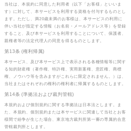
当社は、本規約に同意した利用者（以下「お客様」といいま
す）に対して、本サービスを利用する資格を付与するものとし
ます。ただし、満20歳未満のお客様は、本サービスの利用に
伴い当社が指定する情報（お名前・メールアドレス等）を登録
すること、及び本サービスを利用することについて、保護者、
親権者等の法定代理人の同意を得るものとします。
第13条 (権利帰属)
本サービス、及び本サービス上で表示される各種情報等に関す
る知的財産権（著作権、特許権、実用新案権、意匠権、商標
権、ノウハウ等を含みますがこれらに限定されません。）は、
当社またはそれぞれの権利の権利者に帰属するものとします。
第14条 (準拠法および裁判管轄)
本規約および個別規約に関する準拠法は日本法とします。ま
た、本規約、個別規約または本サービスに関連して当社とお客
様間で紛争が生じた場合、東京地方裁判所第一審の専属的合意
管轄裁判所とします。